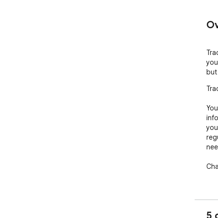
Ov
Tra
you
but
Tra
You
inf
you
reg
nee
Cha
Upd
1. R
5 
2. 