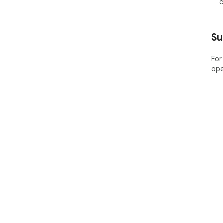
c
Su
For
ope