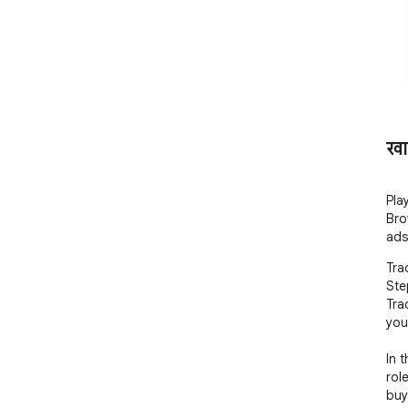
खा
Pla
Bro
ads
Tra
Ste
Tra
you
In 
rol
buy