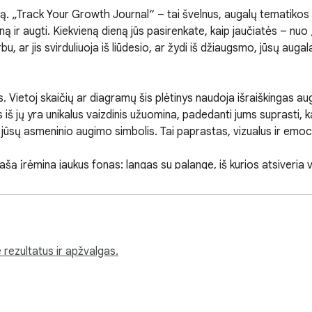
ną. „Track Your Growth Journal“ – tai švelnus, augalų tematikos n
ir augti. Kiekvieną dieną jūs pasirenkate, kaip jaučiatės – nuo „si
u, ar jis svirduliuoja iš liūdesio, ar žydi iš džiaugsmo, jūsų aug
mis. Vietoj skaičių ar diagramų šis plėtinys naudoja išraiškingas a
 iš jų yra unikalus vaizdinis užuomina, padedanti jums suprasti, k
p jūsų asmeninio augimo simbolis. Tai paprastas, vizualus ir emo
ašą įrėmina jaukus fonas: langas su palange, iš kurios atsiveria va
 metų laikų, siūlydamas gaivius pavasario, vasaros, rudens ir žie
kvienas metų laikas turi savo grožį – net ir sunkieji.

 savo augimo žurnalą, kuris sukurtas atsižvelgiant į privatumą. Jū
Nėra jokių paskyrų, jokių reklamų ir jokių trukdžių – tik rami erdvė
 rezultatus ir apžvalgas.
kote pusiausvyrą, šis plėtinys yra jūsų asmeninis emocinio sąmon
telėjimu galite užregistruoti savo nuotaiką ir stebėti, kaip reagu