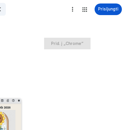
Prisijungti
Prid. į „Chrome“