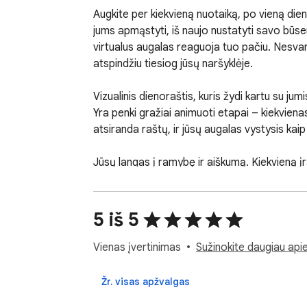
Augkite per kiekvieną nuotaiką, po vieną die
jums apmąstyti, iš naujo nustatyti savo būseną 
virtualus augalas reaguoja tuo pačiu. Nesvarb
atspindžiu tiesiog jūsų naršyklėje.

Vizualinis dienoraštis, kuris žydi kartu su ju
Yra penki gražiai animuoti etapai – kiekvienas
atsiranda raštų, ir jūsų augalas vystysis kai
Jūsų langas į ramybę ir aiškumą. Kiekvieną įr
raminantis vaizdas keičiasi priklausomai nuo
priminimas, kad augimas reikalauja laiko ir kie
5 iš 5
Privatus, asmeninis ir visada jūsų. Stebėkite
nebendrinami ir nesinchronizuojami išoriškai. 
Vienas įvertinimas
Sužinokite daugiau apie
stresą, švenčiate pergales, ar tiesiog išlai
Žr. visas apžvalgas
Sukurta paprastumui ir džiaugsmui. Vienu spus