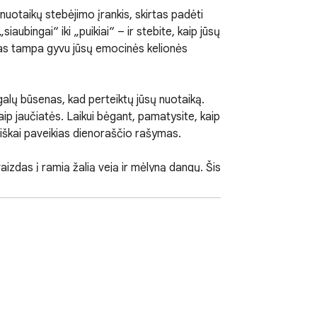
uotaikų stebėjimo įrankis, skirtas padėti 
aubingai“ iki „puikiai“ – ir stebite, kaip jūsų 
alas tampa gyvu jūsų emocinės kelionės 
ugalų būsenas, kad perteiktų jūsų nuotaiką. 
aip jaučiatės. Laikui bėgant, pamatysite, kaip 
ciškai paveikias dienoraščio rašymas.

izdas į ramią žalią veją ir mėlyną dangų. Šis 
mos vaizdus. Tai mažas, bet galingas 
sų įrašai saugomi vietoje, niekada 
 pasitikrinti save. Nesvarbu, ar įveikiate 
ingumo palydovas.

oja jūsų augalas. Nereikia rašyti, nėra 