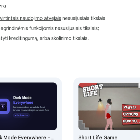
yra
virtintais naudojimo atvejais
nesusijusiais tikslais
grindinėmis funkcijomis nesusijusiais tikslais;
tyti kreditingumą, arba skolinimo tikslais.
k Mode Everywhere –
Short Life Game