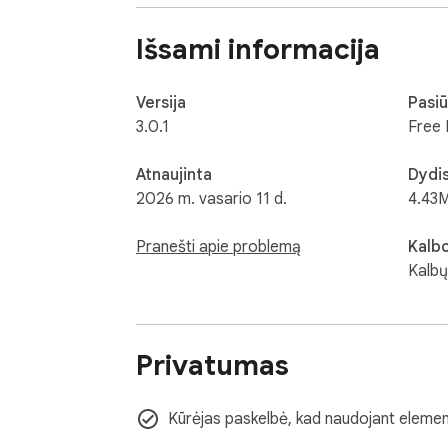
sudėtingų nustatymų ir jokios netvarkos. Sąsaja
tinka studentams, kūrybingiems žmonėms, nuo
Išsami informacija
Versija
Pasiū
3.0.1
Free 
Atnaujinta
Dydi
2026 m. vasario 11 d.
4.43
Pranešti apie problemą
Kalb
Kalbų
Privatumas
Kūrėjas paskelbė, kad naudojant element