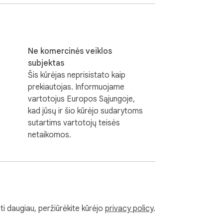
švelniai, kaip ir pati koncepcija. Tai puikiai 
ningą įprotį.
Ne komercinės veiklos
subjektas
Šis kūrėjas neprisistato kaip
prekiautojas. Informuojame
vartotojus Europos Sąjungoje,
kad jūsų ir šio kūrėjo sudarytoms
sutartims vartotojų teisės
netaikomos.
i daugiau, peržiūrėkite kūrėjo
privacy policy
.