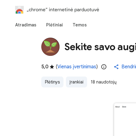
„chrome“ internetinė parduotuvė
Atradimas
Plėtiniai
Temos
Sekite savo aug
5,0
(
Vienas įvertinimas
)
Bendri
Plėtinys
Įrankiai
18 naudotojų