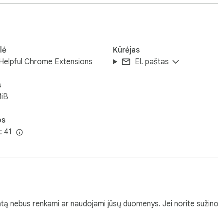
 yra intuityvi, animacijos raminančios, o patirtis sukurta taip pat 
toliniams darbuotojams ar visiems, norintiems išsiugdyti sąmo
lė
Kūrėjas
Helpful Chrome Extensions
El. paštas
s
MiB
os
: 41
ą nebus renkami ar naudojami jūsų duomenys. Jei norite sužinot