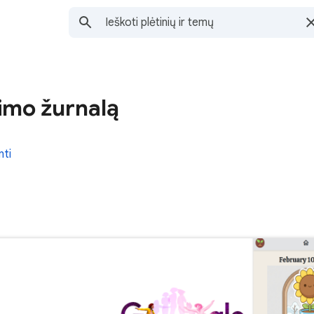
imo žurnalą
nti