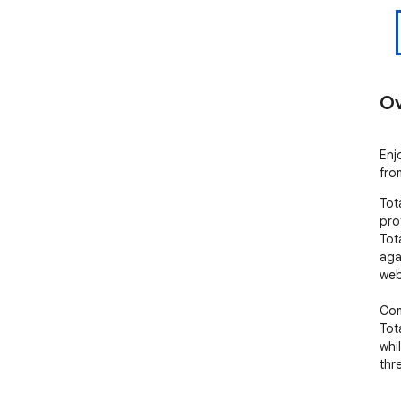
Ov
Enj
fro
Tot
pro
Tot
aga
webs
Com
Tot
whi
thr
Tot