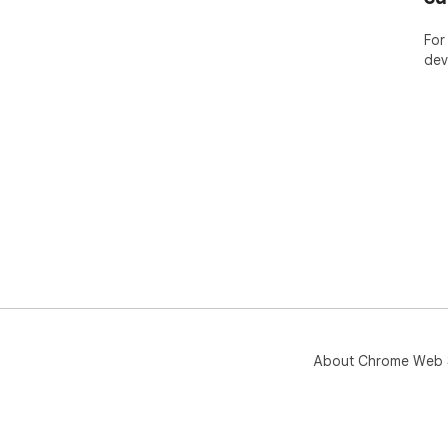
Web
htt
For
dev
Fur
htt
Tot
priv
Thi
About Chrome Web 