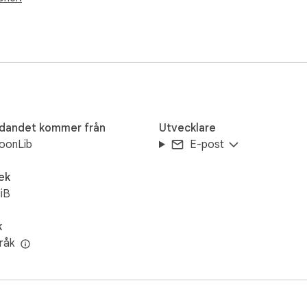
dor till en enda arbetsyta

d)

-sekvens

_p{page:03d}

tällningar

udandet kommer från
Utvecklare
oonLib
E-post
ek
e-schemaläggare

iB
 per serie

k
råk