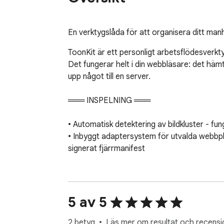
En verktygslåda för att organisera ditt man
ToonKit är ett personligt arbetsflödesverkt
Det fungerar helt i din webbläsare: det hämta
upp något till en server.

═══ INSPELNING ═══

• Automatisk detektering av bildkluster - f
• Inbyggt adaptersystem för utvalda webbpla
signerat fjärrmanifest

═══ PROCESS ═══

• Smart slice - naturlig detektering av pane
5 av 5
• Manuell slice-redigerare med drabara delnin
• Ändra storlek, formatkonvertering (JPEG / 
2 betyg
Läs mer om resultat och recensi