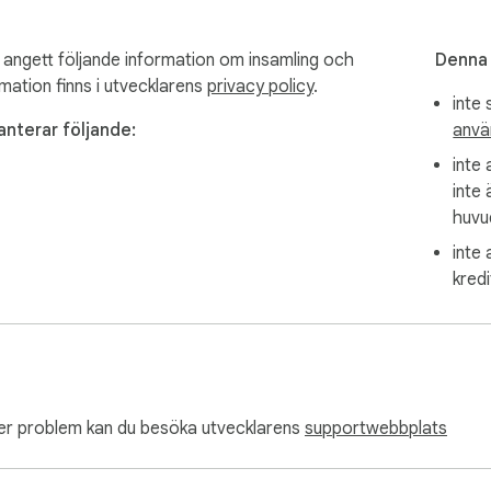
gra användardata. All bearbetning sker lokalt i din webbläsare. In
mtar bilder från sidan du besöker och uppdaterar det signerade a
angett följande information om insamling och
Denna 
mation finns i utvecklarens
privacy policy
.
inte 
nterar följande:
anvä
g. Användare ansvarar för att följa användarvillkoren för alla 
st för innehåll som du äger, har licensierat eller som är allmä
inte
inte 
huvu
inte
kredi
ler problem kan du besöka utvecklarens
supportwebbplats