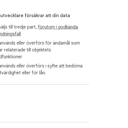
gen analys, ingen telemetri, ingen 
daptermanifestet var 6:e ​​timme.

utvecklare försäkrar att din data
säljs till tredje part,
förutom i godkända
ndningsfall
webbplatser de använder det på och för 
n egendom.
 används eller överförs för ändamål som
är relaterade till objektets
dfunktioner
 används eller överförs i syfte att bedöma
tvärdighet eller för lån.