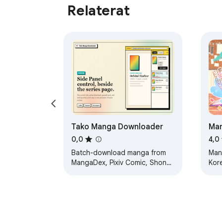
Relaterat
Tako Manga Downloader
Man
0,0
4,0
Batch-download manga from
Man
MangaDex, Pixiv Comic, Shonen
Kor
Jump+, and more. Queue, retry,
and export CBZ/ZIP from the
Side Panel.