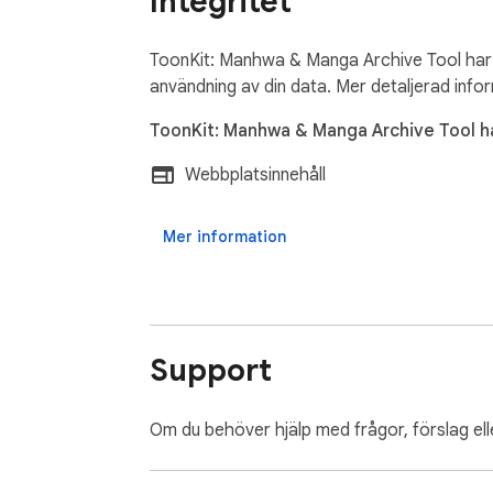
Integritet
ToonKit samlar inte in, överför eller delar nå
fjärrloggning. Den enda nätverkstrafiken hä
ToonKit: Manhwa & Manga Archive Tool har 
═══ JURIDISKT ═══

användning av din data. Mer detaljerad infor
ToonKit: Manhwa & Manga Archive Tool ha
ToonKit är ett personligt arbetsflödesverkty
gällande upphovsrättslagar. Använd det enda
Webbplatsinnehåll
Mer information
Support
Om du behöver hjälp med frågor, förslag el