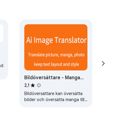
nd
Bildöversättare - Manga
Translator
2,1
Bildöversättare kan översätta
bilder och översätta manga till
30+ språk och behålla den
ursprungliga textlayouten och
stilen