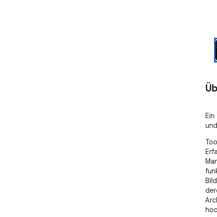
Üb
Ein
und
Too
Erf
Man
fun
Bil
der
Arc
hoc