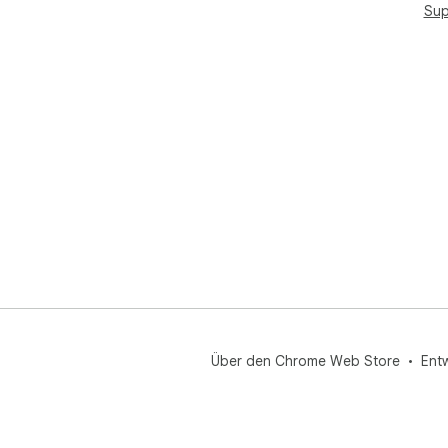
Sup
Über den Chrome Web Store
Ent