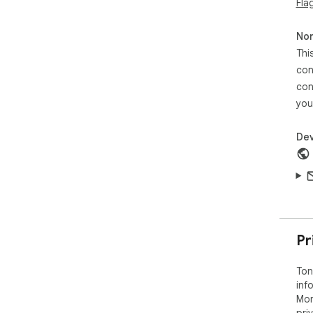
Fla
Non
Thi
con
con
you
Dev
Pr
Ton
inf
Mor
pri