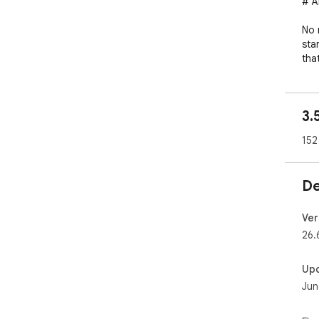
# A
No 
sta
tha
tra
# W
3.
TON
152
Fee
and
De
Ver
26.
Up
Jun