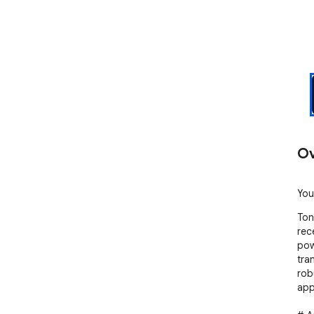
Ov
You
Ton
rec
pow
tra
rob
appl