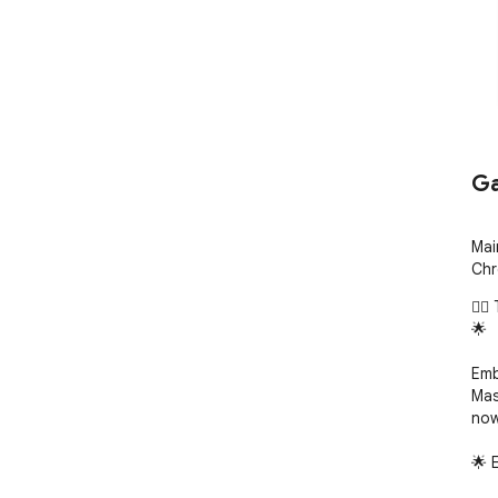
Ga
Mai
Chr
🕵️‍
🌟

Emb
Mas
now
🌟 E