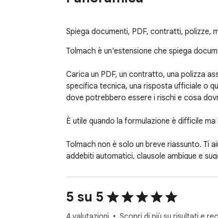
Spiega documenti, PDF, contratti, polizze, m
Tolmach è un'estensione che spiega document
Carica un PDF, un contratto, una polizza ass
specifica tecnica, una risposta ufficiale o q
dove potrebbero essere i rischi e cosa dovre
È utile quando la formulazione è difficile ma
Tolmach non è solo un breve riassunto. Ti aiut
addebiti automatici, clausole ambigue e sugg
Tre modalità di analisi

5 su 5
1. Spiega

4 valutazioni
Scopri di più su risultati e re