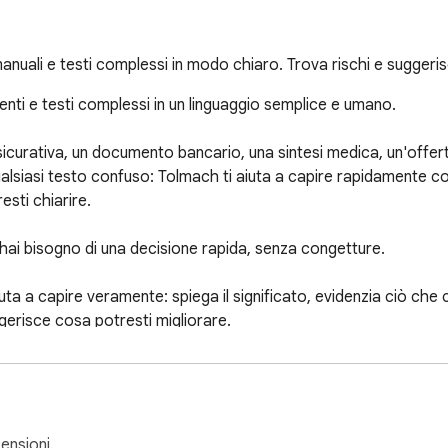
anuali e testi complessi in modo chiaro. Trova rischi e suggeri
i e testi complessi in un linguaggio semplice e umano.

icurativa, un documento bancario, una sintesi medica, un'offerta,
ualsiasi testo confuso: Tolmach ti aiuta a capire rapidamente co
sti chiarire.

 hai bisogno di una decisione rapida, senza congetture.

a a capire veramente: spiega il significato, evidenzia ciò che con
erisce cosa potresti migliorare.

censioni.