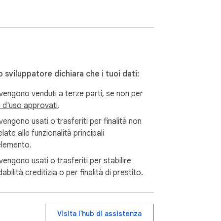
 sviluppatore dichiara che i tuoi dati:
vengono venduti a terze parti, se non per
i d'uso approvati
.
di responsabilità, dove rimuovere 
sta.

engono usati o trasferiti per finalità non
late alle funzionalità principali
sicuratori e servizi online.

'elemento.
engono usati o trasferiti per stabilire
idabilità creditizia o per finalità di prestito.
ocure, accordi con clienti, appaltatori e 
Visita l'hub di assistenza