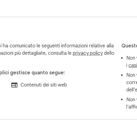
e?

i?

 ha comunicato le seguenti informazioni relative alla
Questo
cumento ma renderlo più sicuro e chiaro.

rmazioni più dettagliate, consulta le
privacy policy
dello
Non 
i
cas
mbiare, quale formulazione chiarire, dove aggiungere un limite 
plici gestisce quanto segue:
rmini di risoluzione, esclusioni, limiti o una formulazione più giu
Non v
corre
Contenuti dei siti web
NDA, accordi con clienti, appaltatori, datori di lavoro, banche, as
dell
Non v
l'aff
, vendita/acquisto, contratti di agenzia, certificati di lavoro, pr