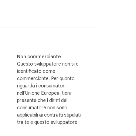
ali, cosa ti viene chiesto, cosa ricevi, cosa 
co.

Non commerciante
Questo sviluppatore non si è
identificato come
commerciante. Per quanto
diritti, modifiche unilaterali, responsabilità, 
riguarda i consumatori
e.

nell'Unione Europea, tieni
presente che i diritti del
consumatore non sono
applicabili ai contratti stipulati
tra te e questo sviluppatore.