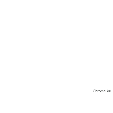
Chrome વેબ સ