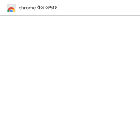
chrome વેબ બજાર