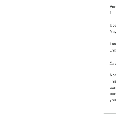
Ver
1
Up
May
La
Eng
Fla
Non
Thi
con
con
you