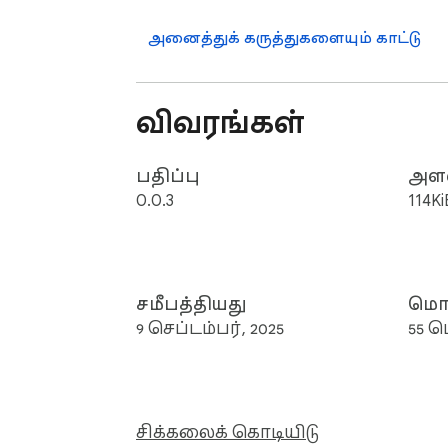
⏰ எங்கள் Chrome நீட்சியுடன், உங
வைத்திருக்கும் வசதியை அனுபவியு
அனைத்துக் கருத்துகளையும் காட்டு
சொல்லுங்கள்.
விவரங்கள்
பதிப்பு
அள
0.0.3
114Ki
சமீபத்தியது
மொழ
9 செப்டம்பர், 2025
55 
சிக்கலைக் கொடியிடு