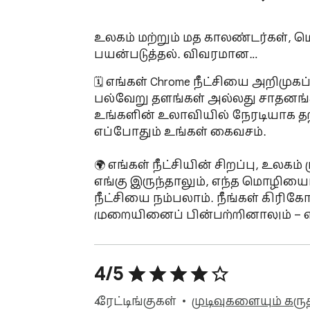
உலகம் மற்றும் மத காலண்டர்கள், 
பயன்படுத்தல். விவரமான…
🗓️ எங்கள் Chrome நீட்சியை அறிமு
பல்வேறு தளங்கள் அல்லது சாதனங்கள
உங்களின் உலாவியில் நேரடியாக 
எப்போதும் உங்கள் கைவசம்.

🌍 எங்கள் நீட்சியின் சிறப்பு, உலகம
எங்கு இருந்தாலும், எந்த மொழியைப
நீட்சியை நம்பலாம். நீங்கள் கிர
முறையினைப் பின்பற்றினாலும் – எங
💻 ஒரு எளிய கிளிக்கில், எந்தத் த
சந்திப்புகளை திட்டமிட அல்லது ந
4/5
பயனர்களும் அதை எளிதாகப் பயன்பட
4 ரேட்டிங்குகள்
முடிவுகளையும் கரு