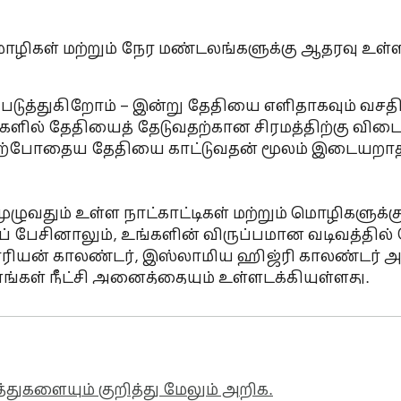
மொழிகள் மற்றும் நேர மண்டலங்களுக்கு ஆதரவு உள்ள
கப்படுத்துகிறோம் – இன்று தேதியை எளிதாகவும் வசதிய
ில் தேதியைத் தேடுவதற்கான சிரமத்திற்கு விடை கொ
தற்போதைய தேதியை காட்டுவதன் மூலம் இடையறாத
் முழுவதும் உள்ள நாட்காட்டிகள் மற்றும் மொழிகளுக்க
் பேசினாலும், உங்களின் விருப்பமான வடிவத்தில் த
ிகோரியன் காலண்டர், இஸ்லாமிய ஹிஜ்ரி காலண்டர் 
்கள் நீட்சி அனைத்தையும் உள்ளடக்கியுள்ளது.

டையும் இல்லாமல் உடனடியாக இன்று தேதியைப் பார்க்
ேரத்தைப் பின்தொடர்வதற்கு இது சிறந்தது. அதன்
ுத்த முடியும் என்பதை உறுதிசெய்கிறது.

த்துகளையும் குறித்து மேலும் அறிக.