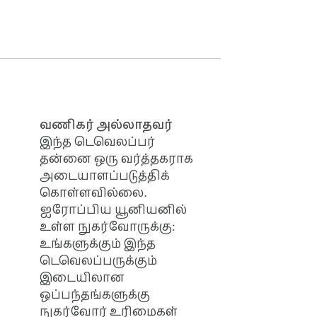
ட இன்று தேதியை எப்போதும் கைவசம் 
் பின்தொடர "ஆம்" என்று 
வணிகர் அல்லாதவர்
இந்த டெவெலப்பர்
தன்னை ஒரு வர்த்தகராக
அடையாளப்படுத்திக்
கொள்ளவில்லை.
ஐரோப்பிய யூனியனில்
உள்ள நுகர்வோருக்கு:
உங்களுக்கும் இந்த
டெவெலப்பருக்கும்
இடையிலான
ஒப்பந்தங்களுக்கு
நுகர்வோர் உரிமைகள்