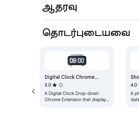
ஆதரவு
தொடர்புடையவை
Digital Clock Chrome
Sho
Extension
3.0
4.0
A Digital Clock Drop-down
A pl
Chrome Extension that displays
dat
the current time on your
for
computer.