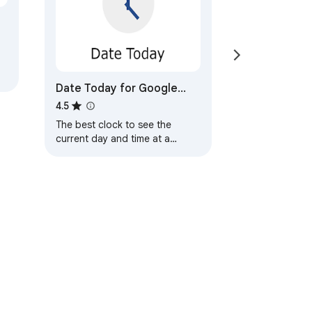
Date Today for Google
Chrome
4.5
The best clock to see the
current day and time at a
glance, with an option to
display a digital clock.
利用規約
ヘルプ