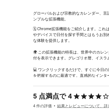
グローバルおよび宗教的なカレンダー、言
ンプルな拡張機能。
🗓️ Chrome拡張機能をご紹介します
やデバイスで日付を探す手間とはもうお別
な体験を提供します。

🌍 この拡張機能の特長は、世界中のカレ
付を表示できます。グレゴリオ暦、イスラ
💻 ワンクリックするだけで、すぐに今日
を把握するのに最適です。直感的なインタ
⏰ Chrome拡張機能で、常に今日の日
追跡できるようになります。
5 点満点で 4
4 件の評価
結果とレビューについて、詳