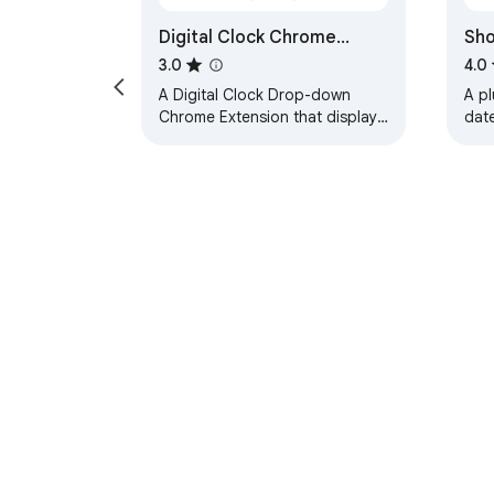
Digital Clock Chrome
Sho
Extension
3.0
4.0
A Digital Clock Drop-down
A pl
Chrome Extension that displays
dat
the current time on your
for
computer.
Chrome ウェブス