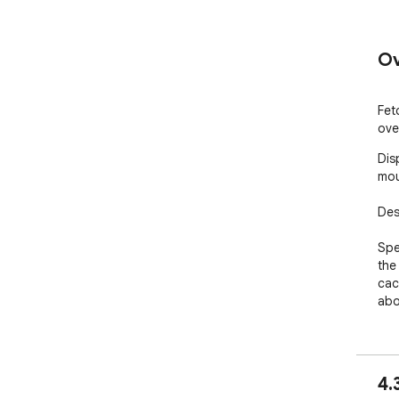
Ov
Fet
ove
Dis
mou
Des
Spe
the 
cac
abov
4.