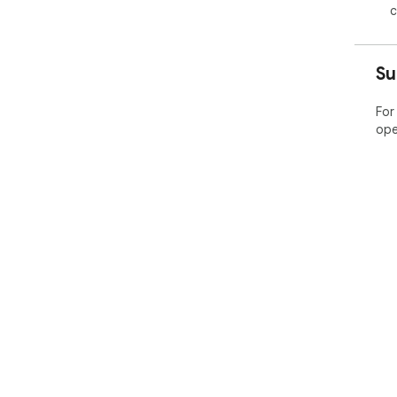
c
Su
For
ope