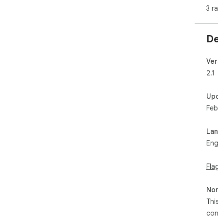
3 r
De
Ver
2.1
Up
Feb
La
Eng
Fla
Non
Thi
con