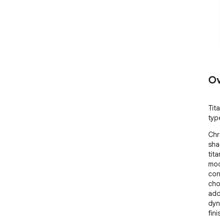
Ov
Tit
typ
Chr
sha
tit
mod
con
cho
add
dyn
fin