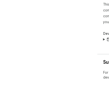
Thi
con
con
you
Dev
Su
For
dev