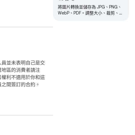
將圖片轉換並儲存為 JPG、PNG、
WebP、PDF。調整大小、裁剪、註
解、AI 去背——快速且 100% 私
密。
人員並未表明自己是交
盟地區的消費者請注
者權利不適用於你和這
員之間簽訂的合約。