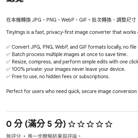
在本機轉換 JPG、PNG、WebP、GIF。批次轉換、調整
TinyImgs is a fast, privacy-first image converter that works e
✅ Convert JPG, PNG, WebP, and GIF formats locally, no file 
✅ Batch process multiple images at once to save time.

✅ Resize, compress, and perform simple edits with one click.
✅ 100% private: your images never leave your device.

✅ Free to use, no hidden fees or subscriptions.

Perfect for users who need quick, secure image conversion wi
0 分 (滿分 5 分)
無評分
進一步瞭解結果與評論。