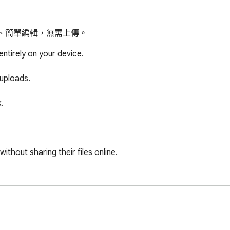
尺寸、簡單編輯，無需上傳。
ntirely on your device.

uploads.



thout sharing their files online.