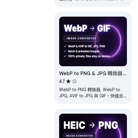
上傳，列印，傳送至 OneNote 、複
製至剪貼簿或以電子郵件寄送。
WebP to PNG & JPG 轉換器 -
AVIF, GIF
4.7
WebP to PNG 轉換器, WebP to
JPG, AVIF to JPG 與 GIF。快速且
保護隱私, 在瀏覽器中運作, 無需上
傳或註冊。