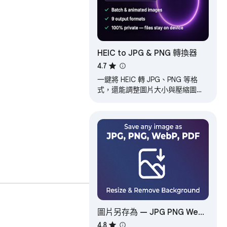
HEIC to JPG & PNG 轉換器
4.7
一鍵將 HEIC 轉 JPG、PNG 等格
式，還能調整圖片大小與壓縮圖
片，符合各種尺寸或上傳限制。快
速、私密的批次轉換工具。
圖片另存為 — JPG PNG WebP
PDF，調整大小與去背
4.8