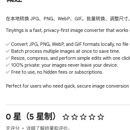
在本地转换 JPG、PNG、WebP、GIF。批量转换、调整
TinyImgs is a fast, privacy-first image converter that works e
✅ Convert JPG, PNG, WebP, and GIF formats locally, no file 
✅ Batch process multiple images at once to save time.

✅ Resize, compress, and perform simple edits with one click.
✅ 100% private: your images never leave your device.

✅ Free to use, no hidden fees or subscriptions.

Perfect for users who need quick, secure image conversion wi
0 星（5 星制）
无评分
详细了解结果和评价。