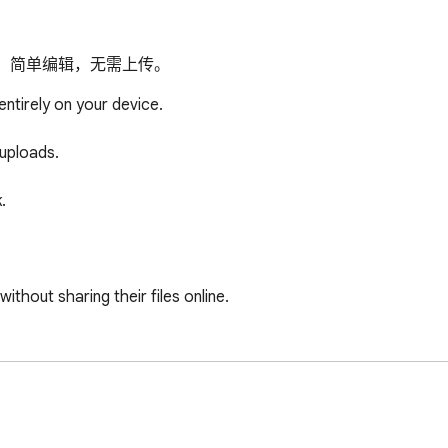
尺寸、简单编辑，无需上传。
ntirely on your device.

uploads.



thout sharing their files online.