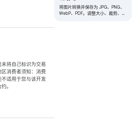
将图片转换并保存为 JPG、PNG、
WebP、PDF。调整大小、裁剪、批
注、AI 去除背景——快速且 100%
私密。
尚未将自己标识为交易
地区消费者须知：消费
能不适用于您与该开发
合约。