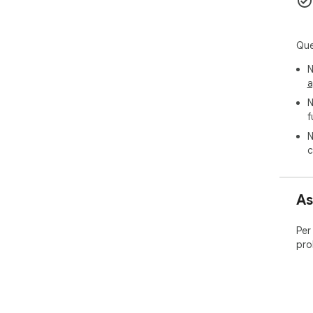
Que
N
a
N
f
N
c
As
Per
pro