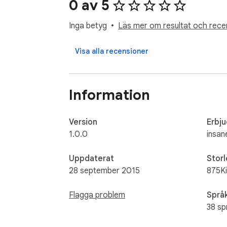
0 av 5
Inga betyg
Läs mer om resultat och rece
Visa alla recensioner
Information
Version
Erbj
1.0.0
insan
Uppdaterat
Storl
28 september 2015
875K
Flagga problem
Språ
38 sp