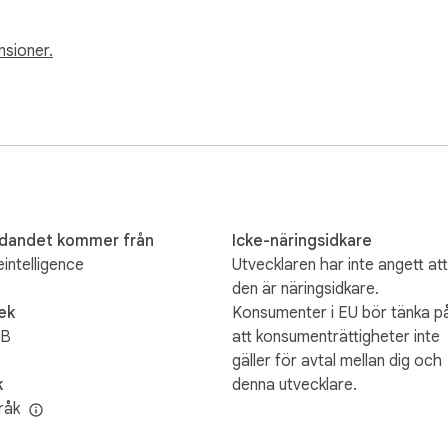
nsioner.
udandet kommer från
Icke-näringsidkare
eintelligence
Utvecklaren har inte angett att
den är näringsidkare.
ek
Konsumenter i EU bör tänka p
iB
att konsumenträttigheter inte
gäller för avtal mellan dig och
k
denna utvecklare.
råk