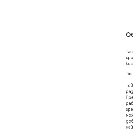
О
Тай
хро
ког
Tim
Тов
раз
Пре
раб
гре
мож
доб
най