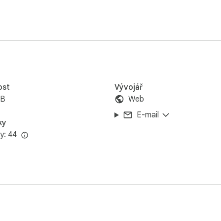
ost
Vývojář
iB
Web
E-mail
ky
y: 44