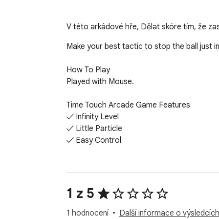
V této arkádové hře, Dělat skóre tím, že z
Make your best tactic to stop the ball just 
How To Play

Played with Mouse.

Time Touch Arcade Game Features

✓ Infinity Level

✓ Little Particle

✓ Easy Control

Finally, you can enjoy these game for free
Help and Contact

1 z 5
Contact with us at info@pickergame.com a
1 hodnocení
Další informace o výsledcíc