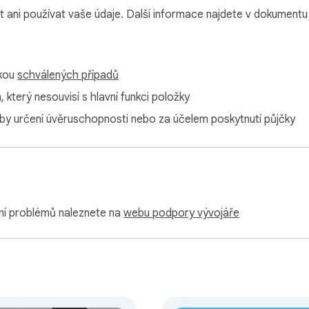
 ani používat vaše údaje. Další informace najdete v dokument
mkou
schválených případů
který nesouvisí s hlavní funkci položky
y určení úvěruschopnosti nebo za účelem poskytnutí půjčky
ní problémů naleznete na
webu podpory vývojáře