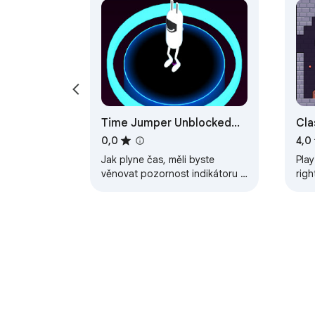
Time Jumper Unblocked
Cla
Game
0,0
4,0
Jak plyne čas, měli byste
Pla
věnovat pozornost indikátoru a
rig
získat skóre skokem přes něj.