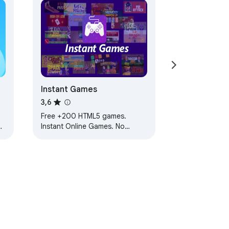
Instant Games
3,6
Free +200 HTML5 games.
t
Instant Online Games. No
Install. Messenger Games.
Marketplace millions of users.
Works Offline.