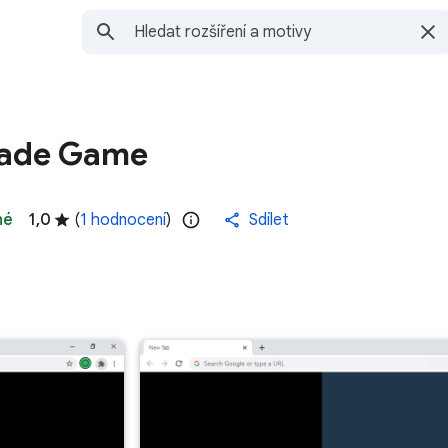
cade Game
né
1,0
(
1 hodnocení
)
Sdílet