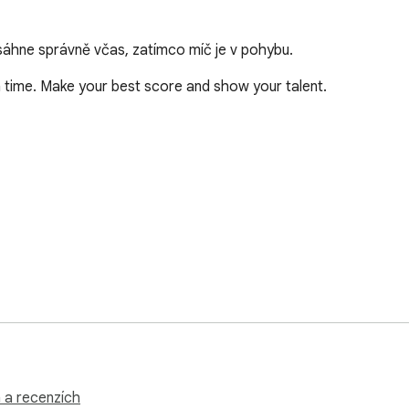
asáhne správně včas, zatímco míč je v pohybu.
in time. Make your best score and show your talent.

 (and more requests will be added)! Time Touch Arcade Game ext
nd share your thoughts and problems.
h a recenzích