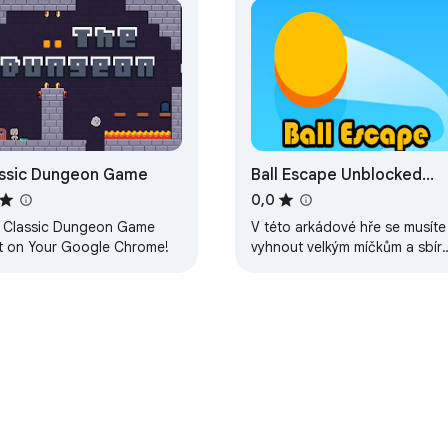
ssic Dungeon Game
Ball Escape Unblocked
Game
0,0
y Classic Dungeon Game
V této arkádové hře se musíte
ht on Your Google Chrome!
vyhnout velkým míčkům a sbíra
malé kuličky.