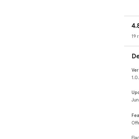
🍅 
Wor
pro
4.
focu
19 
🕒 
Pla
foc
De
enf
📝 
Ver
Add
1.0
to-
Up
📊 
Jun
Tra
str
Fea
👨‍
Off
Use
dis
wil
Fla