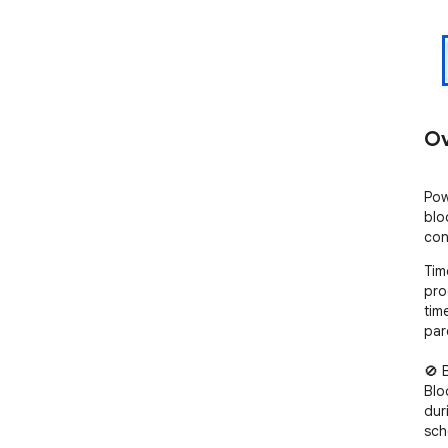
Ov
Pow
blo
con
Tim
pro
tim
pare
🚫 
Blo
dur
sch