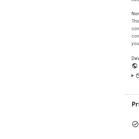
Buil
Non
You
Thi
con
con
you
Dev
Pr