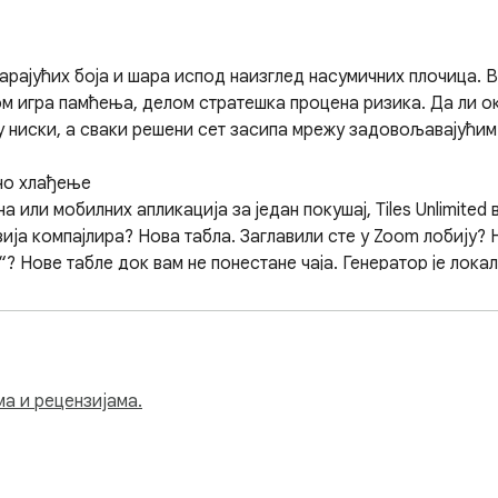
варајућих боја и шара испод наизглед насумичних плочица. В
лом игра памћења, делом стратешка процена ризика. Да ли о
ју ниски, а сваки решени сет засипа мрежу задовољавајућим
но хлађење

а или мобилних апликација за један покушај, Tiles Unlimite
зија компајлира? Нова табла. Заглавили сте у Zoom лобију?
“? Нове табле док вам не понестане чаја. Генератор је локал
а – друштвене мреже, обавештења о вестима, одељке за коме
иковање боја, просторно памћење и препознавање гешталт о
о се поново уроните у нити имејлова или ћелије табела.

ма и рецензијама.
рукама, картицама, документима – Tiles Unlimited нуди мини
које смо развили много пре писане речи. Брзо је, смирујућ