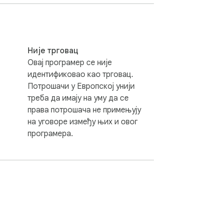
Није трговац
Овај програмер се није
идентификовао као трговац.
Потрошачи у Европској унији
треба да имају на уму да се
права потрошача не примењују
на уговоре између њих и овог
програмера.