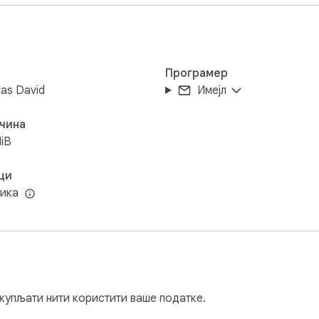
и
Програмер
as David
Имејл
чина
iB
ци
зика
икупљати нити користити ваше податке.