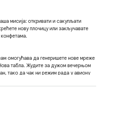
аша мисија: откривати и сакупљати 
крећете нову плочицу или закључавате 
 конфетама.

d вам омогућава да генеришете нове мреже 
 Нова табла. Жудите за дужом вечерњом 
ан, тако да чак ни режим рада у авиону 
нтаре. Tiles мења тај сценарио 
бразаца. Чак и двоминутне сесије 
јатурно чишћење палете боја, начин да 
е је, тренира памћење у микро дозама.