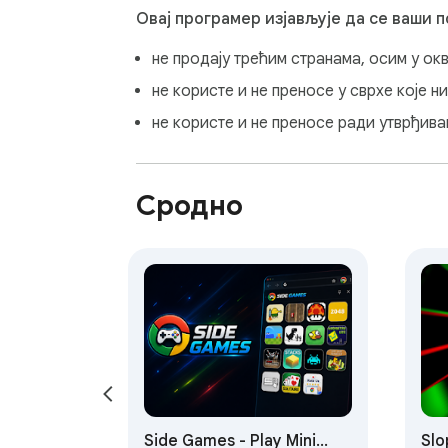
Овај програмер изјављује да се ваши 
не продају трећим странама, осим у ок
не користе и не преносе у сврхе које 
не користе и не преносе ради утврђив
Сродно
Side Games - Play Mini
Slo