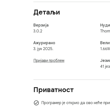
Детаљи
Верзија
Нуд
3.0.2
Thom
Ажурирано
Вели
3. јун 2025.
1.66M
Пријави проблем
Јези
41 је
Приватност
Програмер је открио да ово неће пр