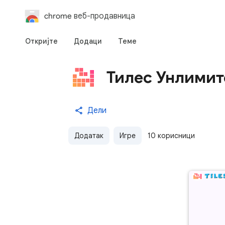
chrome веб-продавница
Откријте
Додаци
Теме
Тилес Унлимит
Дели
Додатак
Игре
10 корисници