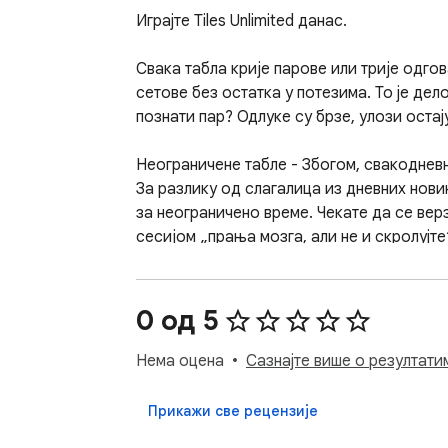
Играјте Tiles Unlimited данас.

Свака табла крије парове или трије одго
сетове без остатка у потезима. То је де
познати пар? Одлуке су брзе, улози оста
Неограничене табле - Збогом, свакоднев
За разлику од слагалица из дневних новин
за неограничено време. Чекате да се вер
сесијом „прања мозга, али не и скролујте
не може да заустави ваш низ.

Већина онлајн пауза укључује више текст
0 од 5
вежбањем другог дела вашег мозга: разл
ресетују ваше очи и когницију пре него шт
Нема оцена
Сазнајте више о резултати
У дану испуњеном вербалним уносима – по
Прикажи све рецензије
поново активирамо визуелне способности 