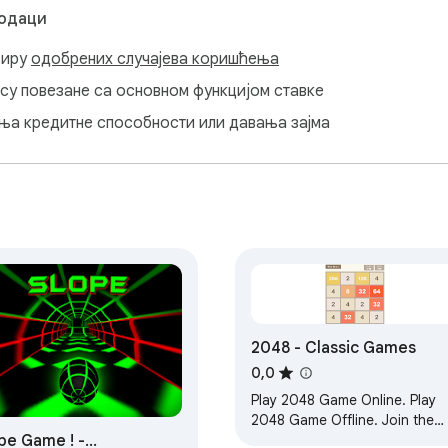
подаци
виру
одобрених случајева коришћења
нису повезане са основном функцијом ставке
ања кредитне способности или давања зајма
2048 - Classic Games
0,0
Play 2048 Game Online. Play
2048 Game Offline. Join the
pe Game ! -
numbers and get to the 2048