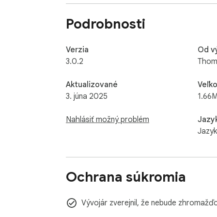
Podrobnosti
Verzia
Od v
3.0.2
Thom
Aktualizované
Veľko
3. júna 2025
1.66M
Nahlásiť možný problém
Jazy
Jazyk
Ochrana súkromia
Vývojár zverejnil, že nebude zhromažďo