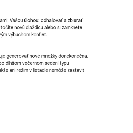
ami. Vašou úlohou: odhaľovať a zbierať 
točíte novú dlaždicu alebo si zamknete 
vým výbuchom konfiet.

ňuje generovať nové mriežky donekonečna. 
 po dlhšom večernom sedení typu 
že ani režim v lietadle nemôže zastaviť 
les tento scenár obracia naruby tým, že 
rcov. Aj dvojminútové sedenia resetujú vaše 
palety, spôsob, ako znovu zapojiť vizuálne 
rénuje pamäť.