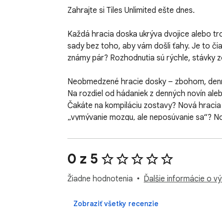
Zahrajte si Tiles Unlimited ešte dnes.

Každá hracia doska ukrýva dvojice alebo tr
sady bez toho, aby vám došli ťahy. Je to či
známy pár? Rozhodnutia sú rýchle, stávky z
Neobmedzené hracie dosky – zbohom, denn
Na rozdiel od hádaniek z denných novín ale
Čakáte na kompiláciu zostavy? Nová hracia 
„vymývanie mozgu, ale neposúvanie sa“? Nové
vašu sériu.

Väčšina online prestávok zahŕňa viac textu 
0 z 5
precvičuje inú časť vášho mozgu: rozlišovan
oči a kognitívne funkcie predtým, ako sa opä
Žiadne hodnotenia
Ďalšie informácie o v
V deň nabitý verbálnymi vstupmi – správami, 
Zobraziť všetky recenzie
schopnosti, ktoré sme si vyvinuli dávno pre