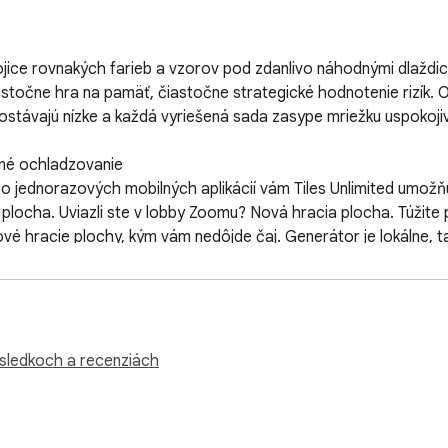
ojice rovnakých farieb a vzorov pod zdanlivo náhodnými dlaždic
astočne hra na pamäť, čiastočne strategické hodnotenie rizík. O
ostávajú nízke a každá vyriešená sada zasype mriežku uspokoji
é ochladzovanie

bo jednorazových mobilných aplikácií vám Tiles Unlimited umož
plocha. Uviazli ste v lobby Zoomu? Nová hracia plocha. Túžite
 hracie plochy, kým vám nedôjde čaj. Generátor je lokálne, tak
– sociálne kanály, upozornenia na správy, sekcie komentárov. Ti
ie farieb, priestorovú pamäť a rozpoznávanie gestaltových vzo
ť ponoríte do vlákna e-mailov alebo buniek tabuľky.

ýsledkoch a recenziách
lístkami, dokumentmi – ponúka Tiles Unlimited miniatúrnu očistu 
d písaným slovom. Je to rýchle, upokojujúce a v mikrodávkach t