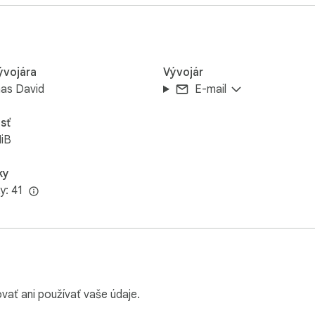
ývojára
Vývojár
as David
E-mail
sť
iB
ky
y: 41
vať ani používať vaše údaje.