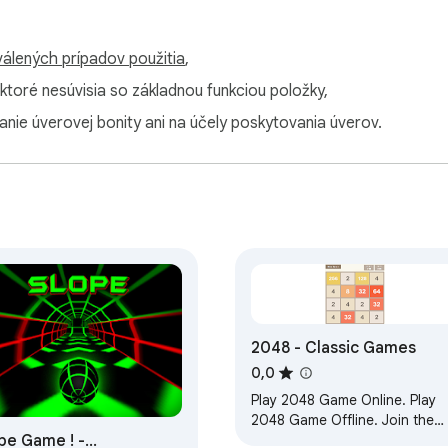
álených prípadov použitia
,
 ktoré nesúvisia so základnou funkciou položky,
anie úverovej bonity ani na účely poskytovania úverov.
2048 - Classic Games
0,0
Play 2048 Game Online. Play
2048 Game Offline. Join the
pe Game ! -
numbers and get to the 2048