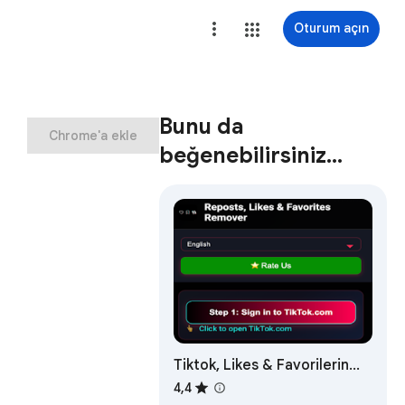
Oturum açın
Bunu da
Chrome'a ekle
beğenebilirsiniz…
Tiktok, Likes & Favorilerin
Çıkarma
4,4