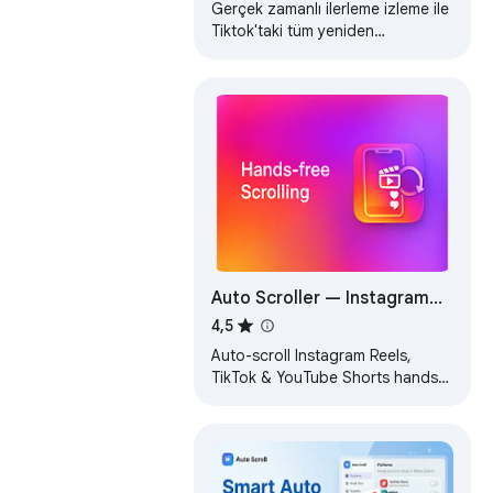
Gerçek zamanlı ilerleme izleme ile
Tiktok'taki tüm yeniden
yayınlanan, beğenilen ve favori
videoları kaldırmak için modern
bir krom…
Auto Scroller — Instagram
Reels, TikTok & YouTube
4,5
Shorts
Auto-scroll Instagram Reels,
TikTok & YouTube Shorts hands-
free. Plays next video when one
ends. Simple hotkey controls.