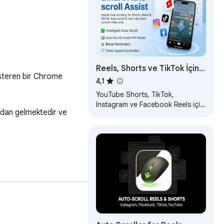
Reels, Shorts ve TikTok İçin
steren bir Chrome 
Otomatik Kaydırıcı ve PiP
4,1
YouTube Shorts, TikTok,
Instagram ve Facebook Reels için
ndan gelmektedir ve 
otomatik kaydırma. Resim İçinde
Resim (PiP) kullanın, hızı yönetin
ve…