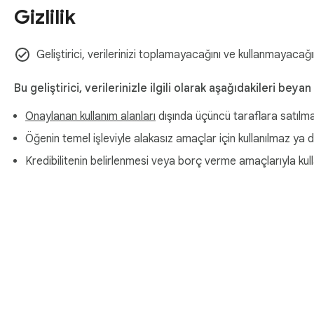
───────────────────────────────────────
Gizlilik
🚧 YAKINDA

───────────────────────────────────────
Geliştirici, verilerinizi toplamayacağını ve kullanmayacağı
Aşağıdaki özellikler geliştirilme aşamasında olup gelecek günc
Bu geliştirici, verilerinizle ilgili olarak aşağıdakileri beyan
🔴 Canlı Yayınlar — Canlı yayınları izle

Onaylanan kullanım alanları
dışında üçüncü taraflara satılm
✉️ Mesajlar — Gelen kutusu ve konuşmalar

👤 İçerik üretici profilleri — Diğer kullanıcıların takipçilerini, vi
Öğenin temel işleviyle alakasız amaçlar için kullanılmaz ya 
🙋 Kendi profilin — Uzantıdan kendi profilini görüntüle ve yöne
Kredibilitenin belirlenmesi veya borç verme amaçlarıyla kul
───────────────────────────────────────
🚀 NASIL ÇALIŞIR?

───────────────────────────────────────
1️⃣  Uzantıyı yükle ve simgeyi Chrome araç çubuğuna sabitle.

2️⃣  Açılır pencereyi açmak için VibeReel simgesine tıkla. Orada
Chrome Web Mağa
     • Ana düğmeyle video görüntüleyiciyi açmak.
