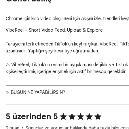
Chrome için kısa video akışı. Seni İçin akışını izle, trendleri keş
VibeReel – Short Video Feed, Upload & Explore

Tarayıcını terk etmeden TikTok'un keyfini çıkar. VibeReel, Ti
uzantısıdır. Yaptığın şeyi kesintiye uğratmadan.

⚠️ VibeReel, TikTok'un resmi bir uygulaması değildir ve TikTok 
kişiselleştirilmiş içeriğe erişmek için aktif bir hesap gereklidir.

───────────────────────────────────────
✨ BUGÜN NE YAPABİLİRSİN?

───────────────────────────────────────
📱 For You — Kişiselleştirilmiş akışın

5 üzerinden 5
TikTok'un senin için seçtiği videoları kaydır; uygulamada oldu
2 puan
Sonuçlar ve yorumlar hakkında daha fazla bilgi edin