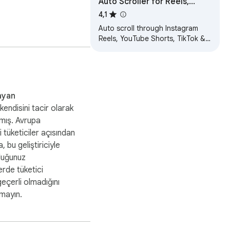
Auto Scroller for Reels,
Shorts & TikTok
4,1
Auto scroll through Instagram
Reels, YouTube Shorts, TikTok &
Facebook. Hands-free scrolling
for a seamless video experience.
ayan
kendisini tacir olarak
mış. Avrupa
ki tüketiciler açısından
, bu geliştiriciyle
duğunuz
rde tüketici
geçerli olmadığını
tmayın.