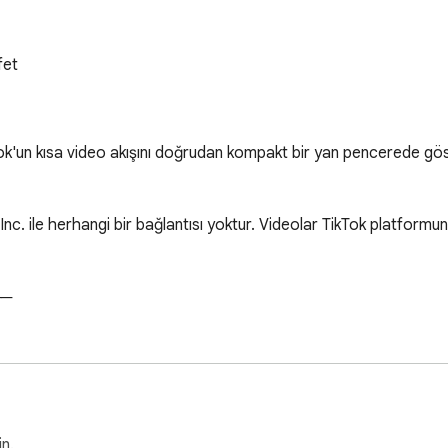
fet
kTok'un kısa video akışını doğrudan kompakt bir yan pencerede gö
Inc. ile herhangi bir bağlantısı yoktur. Videolar TikTok platformu
─

─

ğu gibi, ama doğrudan tarayıcıdan.

in.