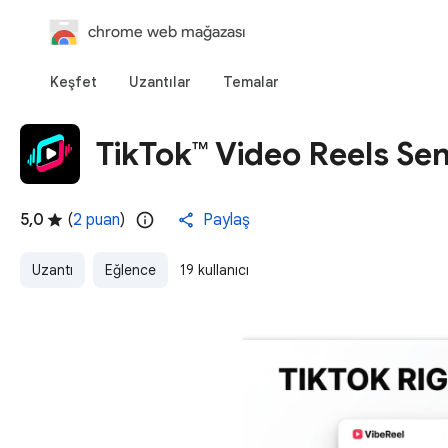
chrome web mağazası
Keşfet
Uzantılar
Temalar
TikTok™ Video Reels Sen
5,0
(
2 puan
)
Paylaş
Uzantı
Eğlence
19 kullanıcı