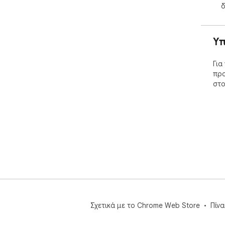
δ
Υπ
Για
προ
στο
Σχετικά με το Chrome Web Store
Πίν