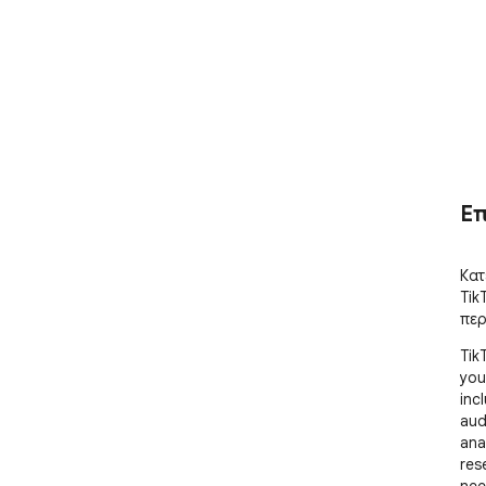
Ε
Κατ
Tik
περ
Tik
you
inc
audi
ana
res