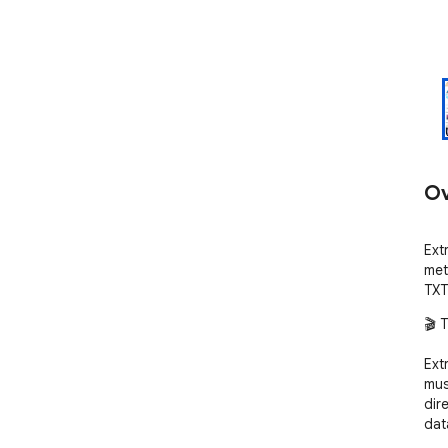
Ov
Ext
met
TXT
🎬 
Ext
mus
dir
data