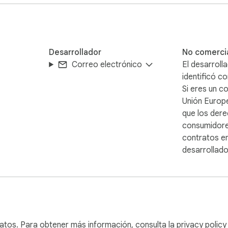
Desarrollador
No comerci
Correo electrónico
El desarroll
identificó 
Si eres un c
Unión Europe
que los dere
consumidores
contratos en
desarrollador
 datos. Para obtener más información, consulta la
privacy policy