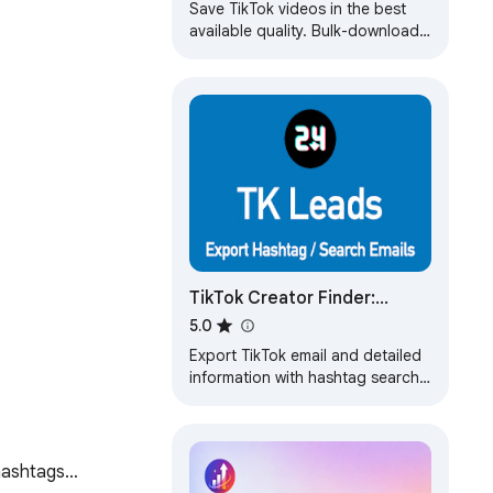
Watermark)
Save TikTok videos in the best
available quality. Bulk-download
profiles, likes, favorites, playlists
and more. Unofficial.
TikTok Creator Finder:
Search TK Influencers for
5.0
Free - exporter24
Export TikTok email and detailed
information with hashtag search,
filter and sort by your needs.
Free and unlimited.
 hashtags…