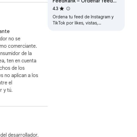
FeedRank – Ordenar feed
de Instagram & TikTok Reels
4.3
Ordena tu feed de Instagram y
TikTok por likes, vistas,
comentarios o fecha. Encuentra
ante
lo viral al instante. Gratis y sin
ador no se
registro.
como comerciante.
onsumidor de la
a, ten en cuenta
chos de los
 no aplican a los
tre el
 y tú.
del desarrollador.