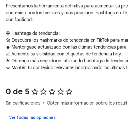
Presentamos la herramienta definitiva para aumentar su presencia en TikTok: ¡el generador de hashtags de TikTok! Libera todo el potencial de tu contenido con los mejores y más populares hashtags en TikTok. Mejora tu alcance, gana más seguidores y haz que tus videos se vuelvan virales con facilidad.

🎯 Hashtags de tendencia:
🚀 Descubra los hashmarks de tendencia en TikTok para mantenerse a la vanguardia.
🔥 Manténgase actualizado con las últimas tendencias para mantener su contenido actualizado.
📈 Aumente su visibilidad con etiquetas de tendencia hoy.
🌟 Obtenga más seguidores utilizando hashtags de tendencia.
💡 Mantén tu contenido relevante incorporando las últimas tendencias.
🌍 Llegue a una audiencia global con los hashmarks más populares.
🕒 Manténgase actualizado con los temas de actualidad en tiempo real.
💥 Aumente la participación con hashtags de tendencia.
📊 Realice un seguimiento del rendimiento de los hashtags de tendencia.
🎉 Únase a desafíos y temas de tendencia con las etiquetas adecuadas.

🎯 Mejores Hashtags:
🌟 Encuentra los mejores hashtags de TikTok para optimizar tu contenido.
🏆 Utilice las marcas hash superiores para lograr la máxima participación.
💡 Explora los mejores hashtags de TikTok para tu nicho.
🌐 Amplía tu alcance con las etiquetas más efectivas.
📈 Aumente la visibilidad de su video con los hashtags de mejor rendimiento.
🌍 Conéctate con una audiencia más amplia utilizando los mejores hashtags.
🏅 Aumente sus posibilidades de volverse viral con los mejores hashmarks.
🔍 Descubra marcadores específicos de nichos para una mejor orientación.
🌟 Resalte su contenido con etiquetas destacadas.
💎 Mejora tus publicaciones con hashtags premium.

🎯 Hashtags populares:
🌍 Identifique marcas hash populares en TikTok a nivel mundial.
📊 Utilice marcadores populares de TikTok para obtener potencial viral.
🌟 Optimice con etiquetas populares para llegar a una audiencia más amplia.
🚀 Aumente la exposición de su contenido con hashtags populares.
🌐 Aproveche las discusiones de tendencia con marcas hash populares.
📈 Mejore su compromiso con marcadores conocidos.
🌟 Únete a los desafíos más populares con hashtags de tendencia.
💥 Atraiga más visitas con etiquetas de alto tráfico.
🌍 Interactúe con una audiencia global utilizando etiquetas populares.
🎉 Manténgase relevante utilizando lo que es popular actualmente.

🎯 Etiquetas rápidas:
🏃‍♂️ Genere etiquetas rápidas para obtener resultados rápidos.
💨 Utilice rapidtags para mantenerse a la vanguardia de las tendencias.
⚡ Mejore su contenido con sugerencias rápidas de etiquetas.
🔍 Encuentre rápidamente marcas hash de tendencia con etiquetas rápidas.
🚀 Acelere su proceso de investigación de palabras clave.
🌟 Obtenga recomendaciones instantáneas de palabras clave.
🏅 Aumente el rendimiento de su video con etiquetas rápidas.
🌐 Manténgase actualizado con las últimas etiquetas rápidas.
🔥 Adáptate rápidamente a las nuevas tendencias con etiquetas rápidas.
💡 Ahorre tiempo con sugerencias de palabras clave eficientes.

🎯 Tendencias de TikTok:
🔍 ¿Qué es tendencia en TikTok?
  📈 Mira las últimas tendencias y adapta tu contenido.
🌐 Tendencias de TikTok en este momento:
  🕒 Manténgase al día con los temas de actualidad en tiempo real.
🌟 Manténgase relevante con las tendencias actuales de TikTok.
🔥 Descubre las últimas tendencias en TikTok.
📈 Analice y siga las tendencias de TikTok para una mejor participación.
💡 Inspírate con el contenido de tendencia de TikTok.
📊 Siga y adáptese a las tendencias cambiantes en TikTok.
🚀 Utilice tendencias para aumentar el alcance de su contenido.
🌍 Conéctese con temas de actualidad a nivel mundial.
🎉 Únete a tendencias y desafíos virales en TikTok.

🎯 Hashtags efectivos:
📚 ¿Cómo encontrar hashtags de tendencia en TikTok?
  🛠 Utilice el generador para encontrar tendencias.
🔑 ¿Cuáles son los mejores hashtags para TikTok?
  💎 El generador te sugiere las mejores opciones.
🌟 Optimice sus publicaciones con etiquetas efectivas.
📈 Aumente su compromiso con hashtags estratégicos.
🌐 Llegue a una audiencia más amplia utilizando etiquetas efectivas.
💡 Descubra qué marcas hash func
0 de 5
Sin calificaciones
Obtén más información sobre los result
Ver todas las opiniones