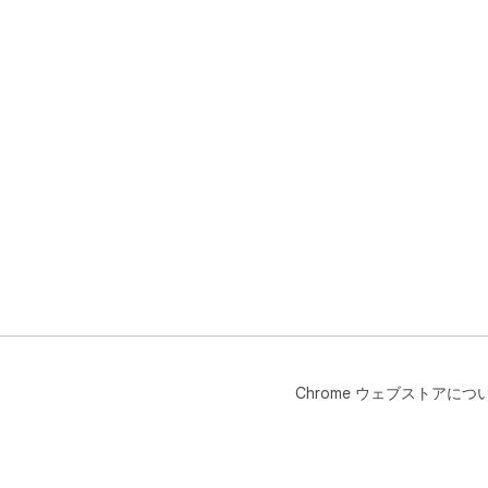
Chrome ウェブストアにつ