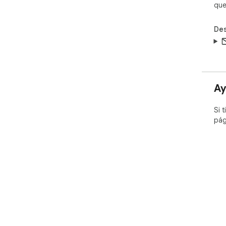
que
Des
Ay
Si 
pág