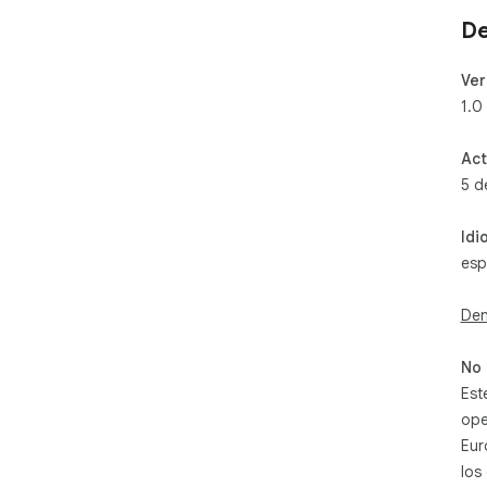
De
Ver
1.0
Act
5 d
Idi
esp
Den
No 
Est
ope
Eur
los