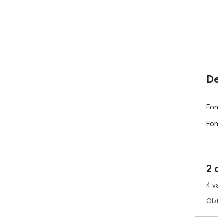
De
Fon
Fon
2 
4 v
Obt