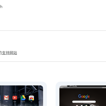
sh
的
支持网站