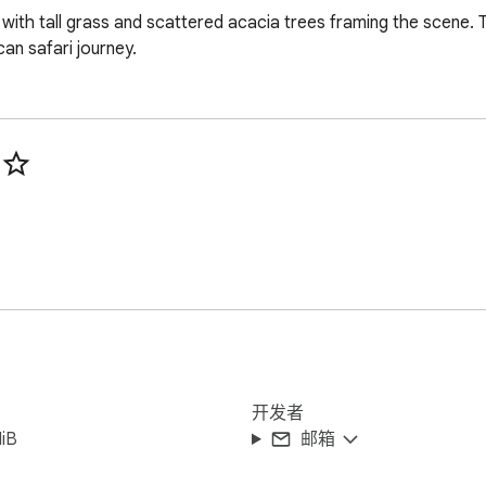
with tall grass and scattered acacia trees framing the scene. The
an safari journey.
开发者
iB
邮箱