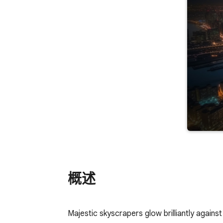
概述
Majestic skyscrapers glow brilliantly against