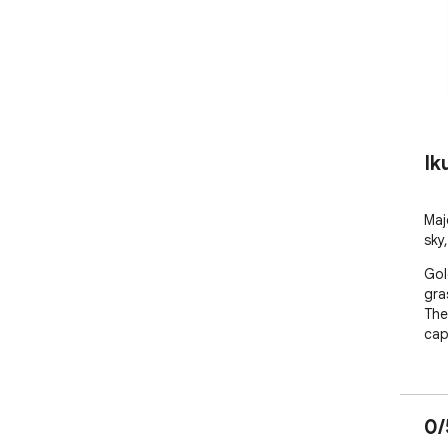
Ik
Maj
sky
Gol
gra
The 
cap
0/