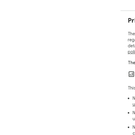
Pr
The
reg
det
pol
The
Thi
N
u
N
u
N
c