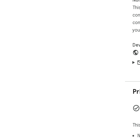
Thi
con
con
you
Dev
Pr
Thi
N