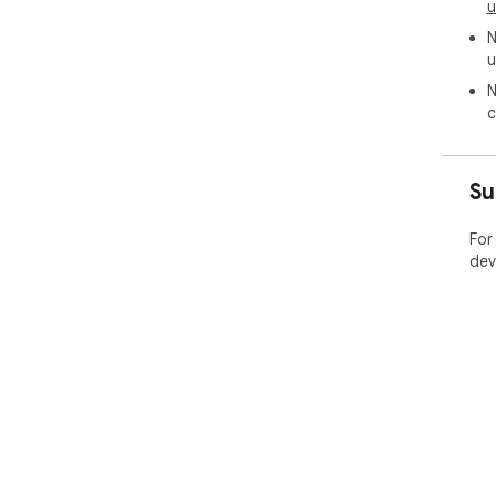
u
N
u
N
c
Su
For
dev