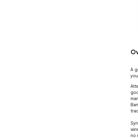
Ov
A g
you
Att
goo
man
Ban
trac
Syn
win
no 