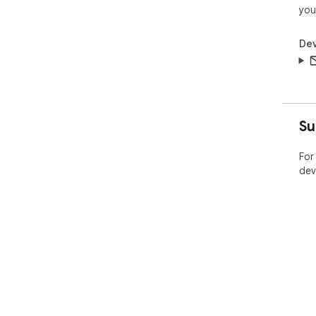
you
Dev
Su
For
dev