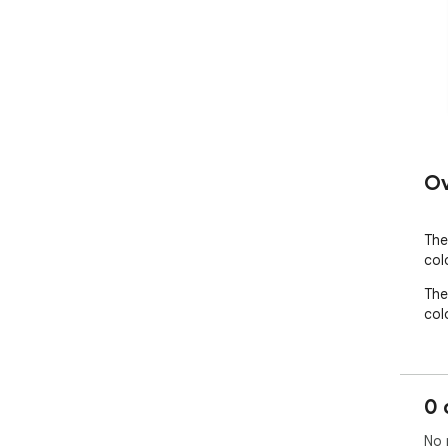
Ov
The
col
The
col
0 
No 