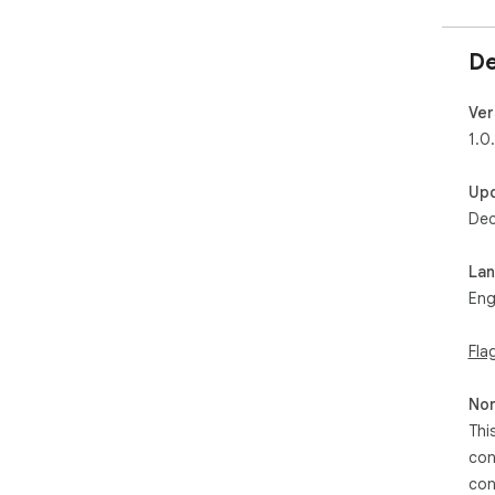
De
Ver
1.0
Up
Dec
La
Eng
Fla
Non
Thi
con
con