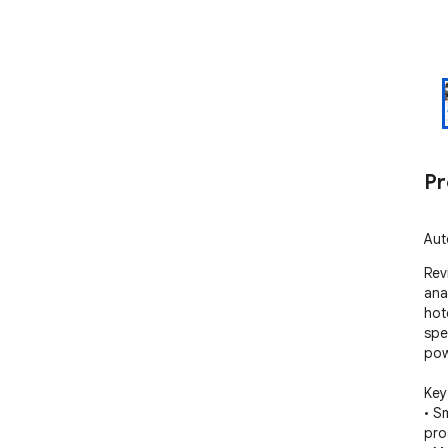
Pr
Aut
Rev
ana
hot
spe
pow
Key
• S
pro