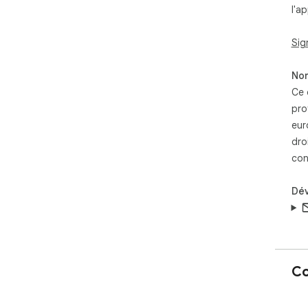
l'ap
mos
Sig
Non
Ce 
pro
eur
dro
con
Dé
Co