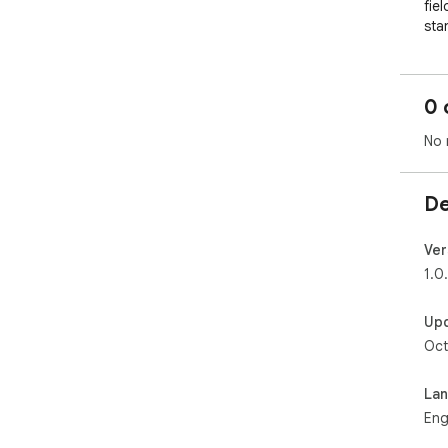
fie
sta
its 
0 
No 
De
Ver
1.0
Up
Oct
La
Eng