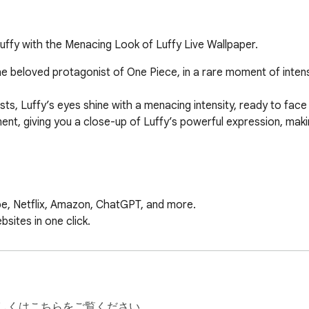
Luffy with the Menacing Look of Luffy Live Wallpaper.
 the beloved protagonist of One Piece, in a rare moment of inten
sts, Luffy’s eyes shine with a menacing intensity, ready to fac
t, giving you a close-up of Luffy’s powerful expression, making
be, Netflix, Amazon, ChatGPT, and more.

ites in one click.

 search engine.

date at a glance.

ggable sticky notes.

mes and features.

ack form, uninstall guide, and more.

しくはこちらをご覧ください。