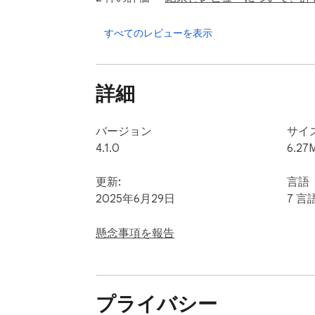
Embrace the power and determination of The 
すべてのレビューを表示
About Us

Gameograf.com designs custom Chrome new ta
詳細
Website: https://gameograf.com

Contact: https://gameograf.com/contact-us
バージョン
サイ
Privacy Policy: https://gameograf.com/priva
4.1.0
6.27
Feedback: https://gameograf.com/feedback
Email: info@gameograf.com

更新:
言語
2025年6月29日
7 言
Google Chrome Affiliate Program Disclosur
This extension may open gameograf.com in a 
懸念事項を報告
Chrome’s affiliate policy and require user ac
プライバシー