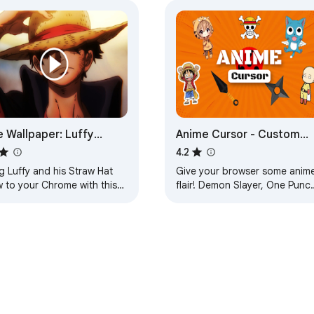
e Wallpaper: Luffy
Anime Cursor - Custom
aw Hat - One Piece
Cursor for Chrome™ - All i
4.2
One Anime Cursors
g Luffy and his Straw Hat
Give your browser some anim
w to your Chrome with this
flair! Demon Slayer, One Punc
e wallpaper! Download now!
Man, Dragon Ball and more n
turn into cursors!