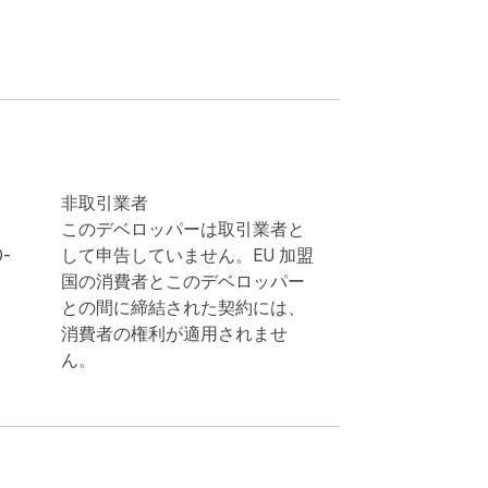
g atmosphere to your browser.

 and more.

非取引業者
このデベロッパーは取引業者と
0-
して申告していません。EU 加盟
国の消費者とこのデベロッパー
との間に締結された契約には、
消費者の権利が適用されませ
pful resources. All redirects comply with 
ん。