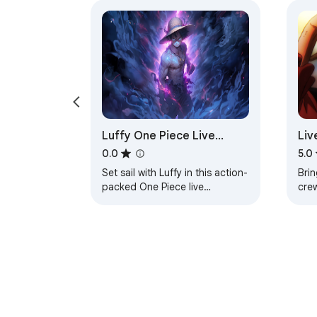
Luffy One Piece Live
Liv
Wallpaper
Str
0.0
5.0
Set sail with Luffy in this action-
Brin
packed One Piece live
cre
wallpaper for your Chrome new
liv
tab.