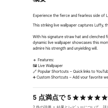
Experience the fierce and fearless side of 
This striking live wallpaper captures Luffy,
With his signature straw hat and clenched fi
dynamic live wallpaper showcases this momen
admire his strength and unyielding will.

🔹 Features:

🖼️ Live Wallpaper

🔗 Popular Shortcuts – Quick links to YouTu
➕ Custom Shortcuts – Add your favorite webs
🔍 Search Bar – Uses your browser's default
🕒 Clock & Date – Always know the time and 
🗒️ Sticky Notes – Add unlimited colorful, dra
5 点満点で 5
🔔 Notifications – Stay updated on new the
⚙️ More Tools – Access privacy policy, feedb
2 件の評価
結果とレビューについて、詳