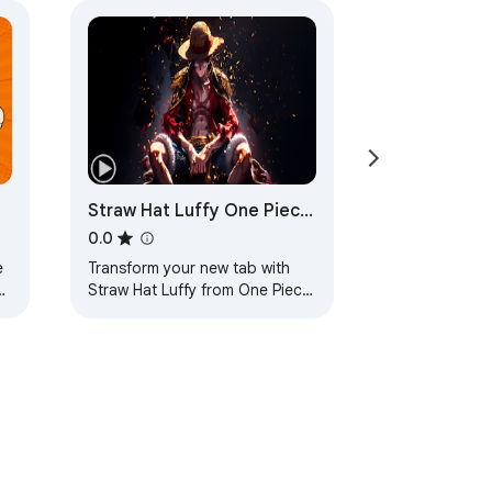
Straw Hat Luffy One Piece
n
LOP Live Wallpaper
0.0
e
Transform your new tab with
h
Straw Hat Luffy from One Piece!
ow
Enjoy dynamic HD wallpapers
that bring adventure to every
moment.