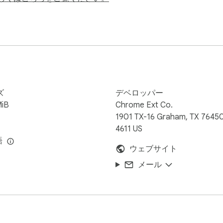
Menacing Look of Luffy Live Wallpaper as it brings a thrillin
b themes, specializing in anime, games, celebrities, sports,
/

ズ
デベロッパー
cy-policy/

MiB
Chrome Ext Co.
/

1901 TX-16 Graham, TX 7645
4611 US
語
ウェブサイト
e

new tab to provide users with theme-related info and other hel
メール
tion.