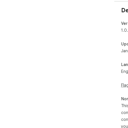
De
Ver
1.0
Up
Jan
La
Eng
Fla
Non
Thi
con
con
you