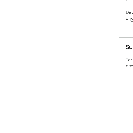
Dev
Su
For
dev