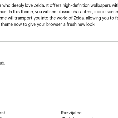
e who deeply love Zelda. It offers high-definition wallpapers wi
ence. In this theme, you will see classic characters, iconic scen
theme will transport you into the world of Zelda, allowing you to
theme now to give your browser a fresh new look!
ih.
ost
Razvijalec