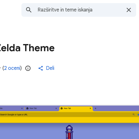
Zelda Theme
(
2 oceni
)
Deli