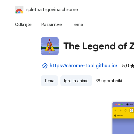
spletna trgovina chrome
Odkrijte
Razširitve
Teme
The Legend of 
https://chrome-tool.github.io/
5,0
Tema
Igre in anime
39 uporabniki