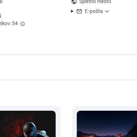
iB
Spletno mesto
E-pošta
i
zikov: 54