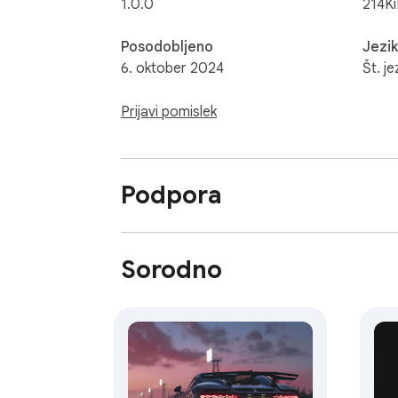
1.0.0
214K
Posodobljeno
Jezik
6. oktober 2024
Št. je
Prijavi pomislek
Podpora
Sorodno