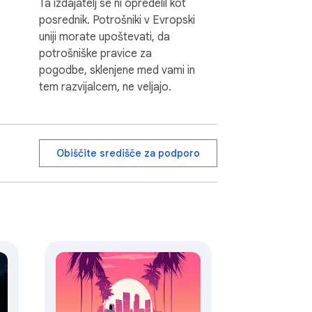
Ta izdajatelj se ni opredelil kot
posrednik. Potrošniki v Evropski
uniji morate upoštevati, da
potrošniške pravice za
pogodbe, sklenjene med vami in
tem razvijalcem, ne veljajo.
Obiščite središče za podporo