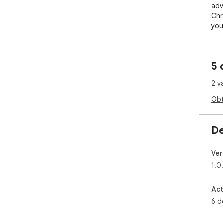
adv
Chr
you
5 
2 v
Obt
De
Ver
1.0
Act
6 d