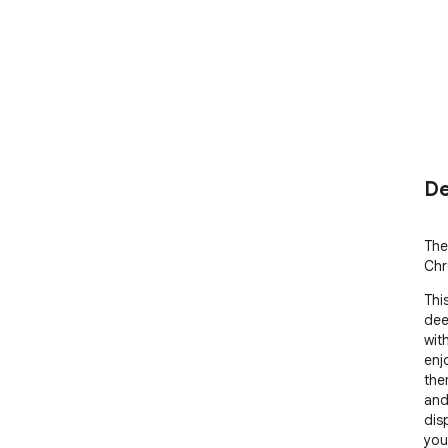
De
The
Chr
Thi
dee
wit
enjo
the
and
dis
you