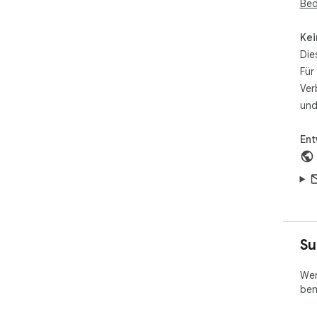
Bed
Kei
Die
Für
Ver
und
Ent
Su
Wen
ben