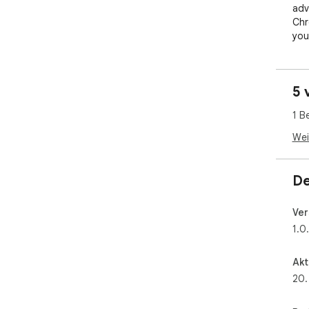
adv
Chr
you
5 
1 B
Wei
De
Ver
1.0
Akt
20.