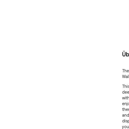
Üb
The
Wal
Thi
dee
wit
enjo
the
and
dis
you