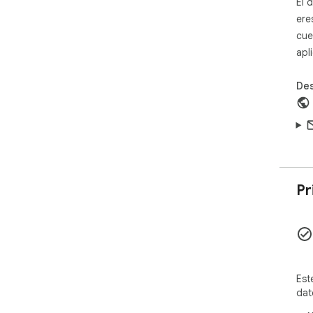
El 
ere
cue
apl
Des
Pr
Est
dat