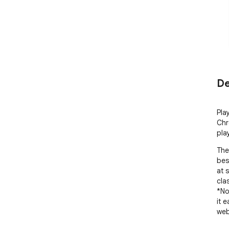
De
Pla
Chr
pla
The
bes
at 
cla
*No
it 
web