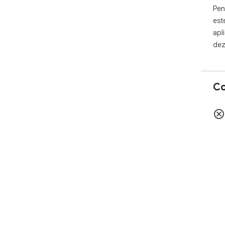
Pen
est
apl
dez
Co