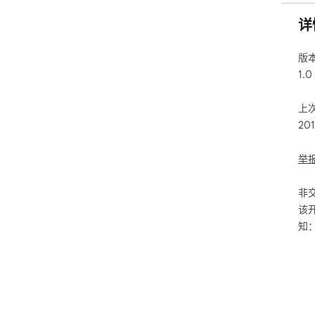
详
版
1.0
上
20
举
非
该
知