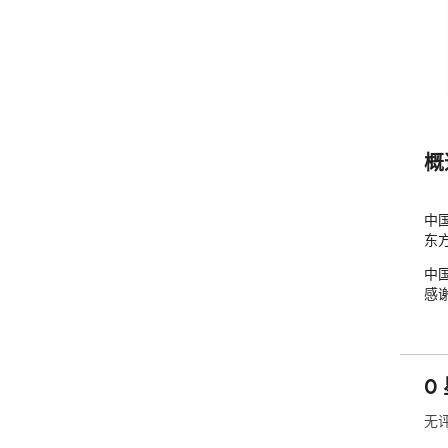
概
中国
东方
中国
感谢
0
无