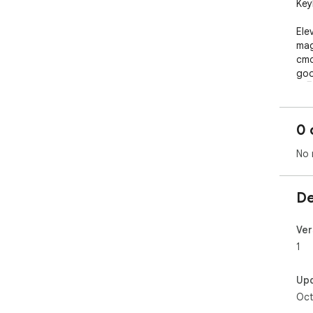
Key
Ele
mag
cmd
goo
🚀🖥
0 
No 
De
Ver
1
Up
Oct