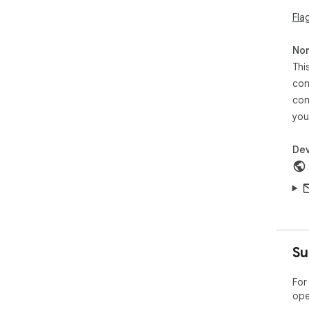
Fla
Non
Thi
con
con
you
Dev
Su
For
ope