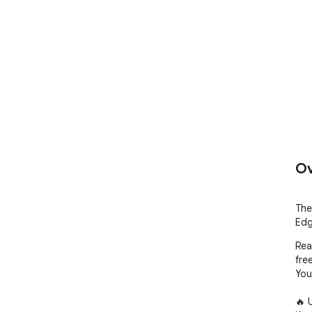
Ov
The
Edg
Rea
free
You
🔥 