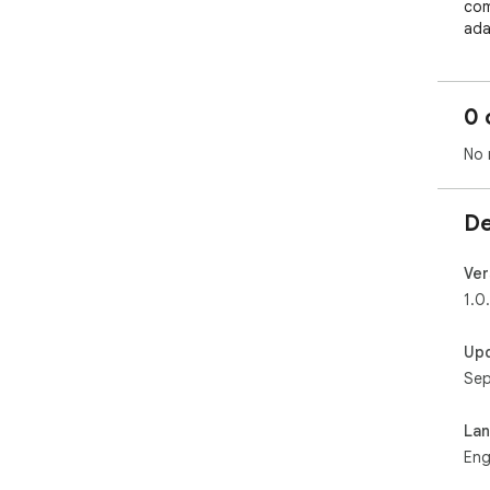
com
ada
0 
No 
De
Ver
1.0
Up
Sep
La
Eng