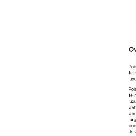
Ov
Poi
feli
lux
Poi
feli
lux
pat
per
lar
con
Its 