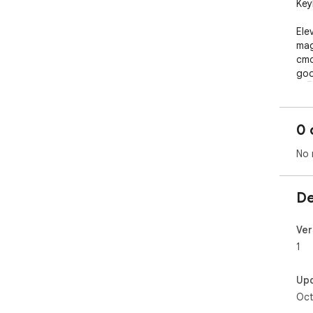
Key
Ele
mag
cmd
goo
🚀🖥
0 
No 
De
Ver
1
Up
Oct