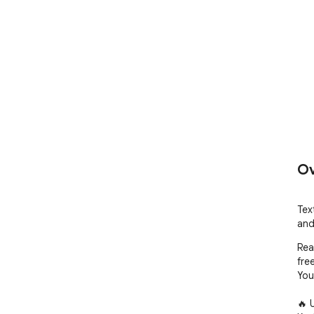
Ov
Tex
and
Rea
free
You
🔥 