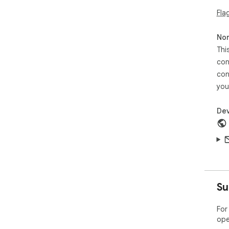
Fla
Non
Thi
con
con
you
Dev
Su
For
ope