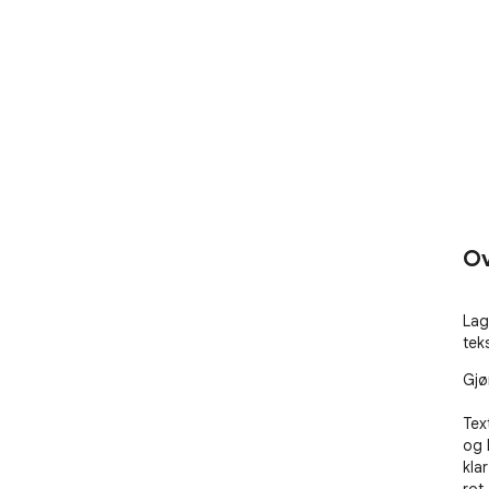
Ov
Lag
tek
Gjør
Tex
og 
kla