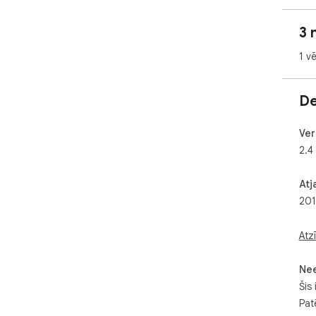
3 
1 v
De
Ver
2.4
Atj
201
Atz
Ne
Šis 
Pat