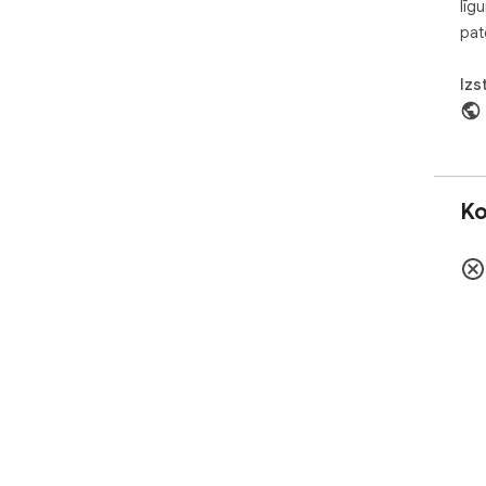
līg
pat
Izs
Ko