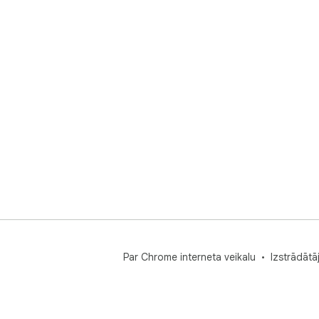
Par Chrome interneta veikalu
Izstrādātā